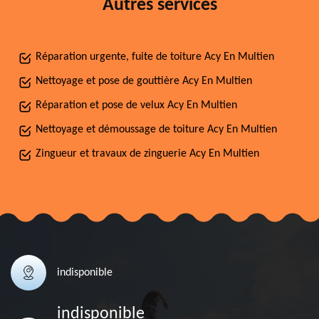
Autres services
Réparation urgente, fuite de toiture Acy En Multien
Nettoyage et pose de gouttière Acy En Multien
Réparation et pose de velux Acy En Multien
Nettoyage et démoussage de toiture Acy En Multien
Zingueur et travaux de zinguerie Acy En Multien
indisponible
indisponible