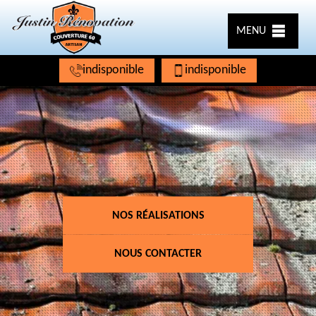
MENU
indisponible
indisponible
NOS RÉALISATIONS
NOUS CONTACTER