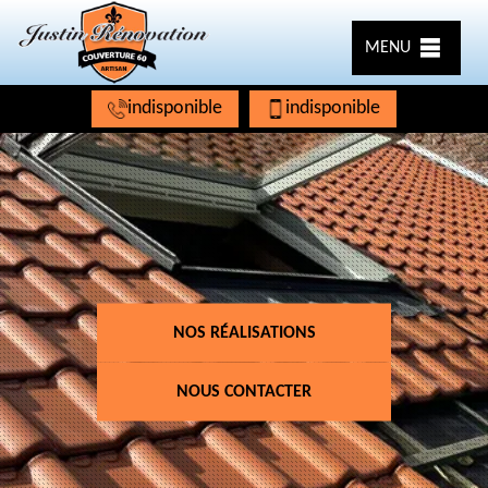
MENU
indisponible
indisponible
NOS RÉALISATIONS
NOUS CONTACTER