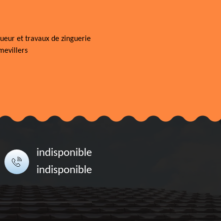
ueur et travaux de zinguerie
evillers
indisponible
indisponible