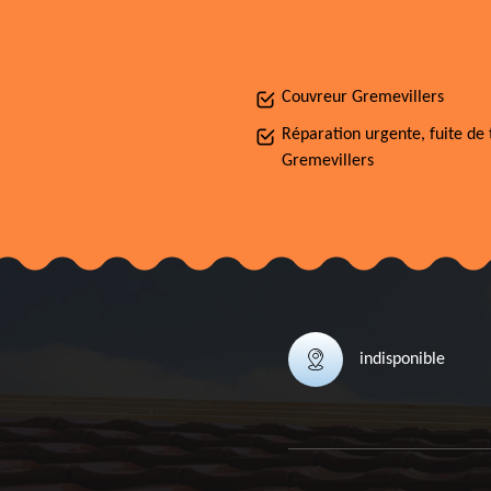
Couvreur Gremevillers
Réparation urgente, fuite de 
Gremevillers
indisponible