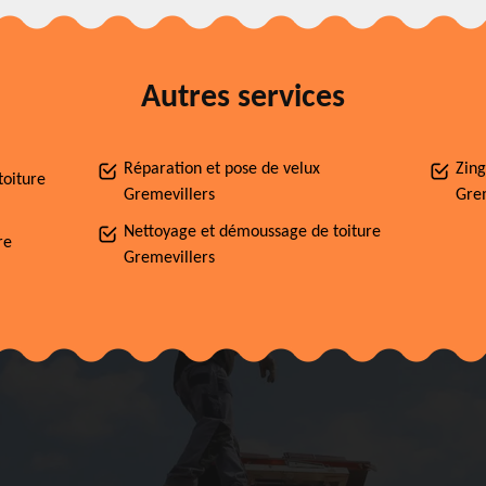
Autres services
Réparation et pose de velux
Zing
toiture
Gremevillers
Grem
Nettoyage et démoussage de toiture
re
Gremevillers