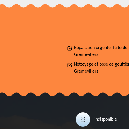
Réparation urgente, fuite de 
Gremevillers
Nettoyage et pose de gouttiè
Gremevillers
indisponible