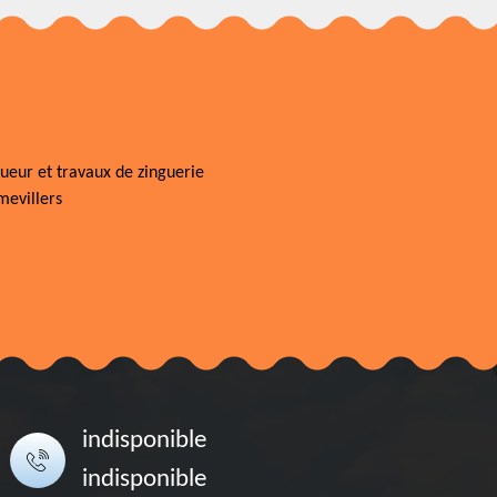
ueur et travaux de zinguerie
evillers
indisponible
indisponible