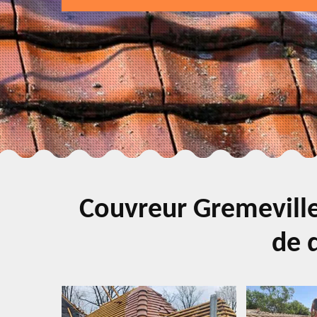
Couvreur Gremeville
de q