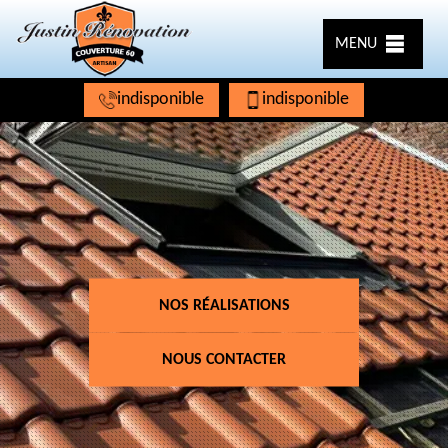
MENU
indisponible
indisponible
NOS RÉALISATIONS
NOUS CONTACTER