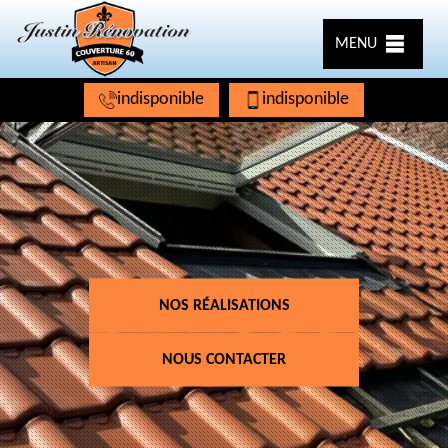
MENU
indisponible
indisponible
NOS RÉALISATIONS
NOUS CONTACTER