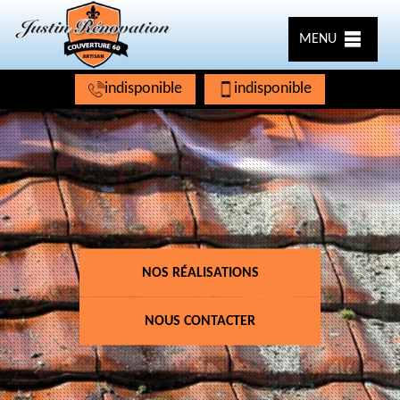
MENU
indisponible
indisponible
NOS RÉALISATIONS
NOUS CONTACTER