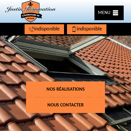
MENU
indisponible
indisponible
NOS RÉALISATIONS
NOUS CONTACTER