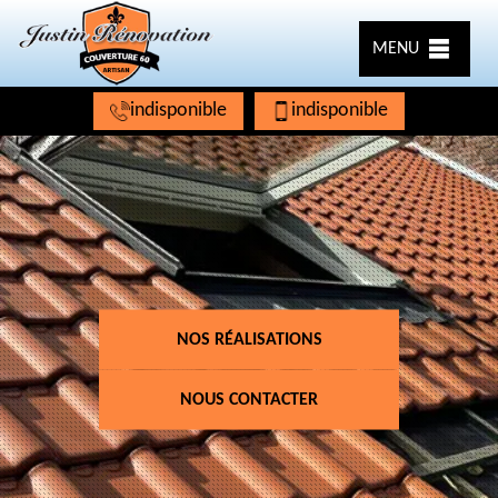
MENU
indisponible
indisponible
NOS RÉALISATIONS
NOUS CONTACTER