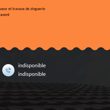
ueur et travaux de zinguerie
tavent
indisponible
indisponible