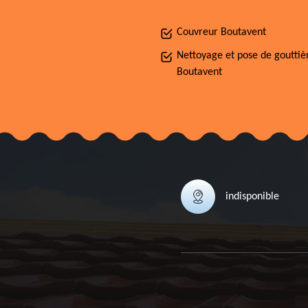
Couvreur Boutavent
Nettoyage et pose de gouttiè
Boutavent
indisponible