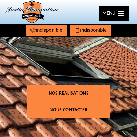
MENU
indisponible
indisponible
NOS RÉALISATIONS
NOUS CONTACTER