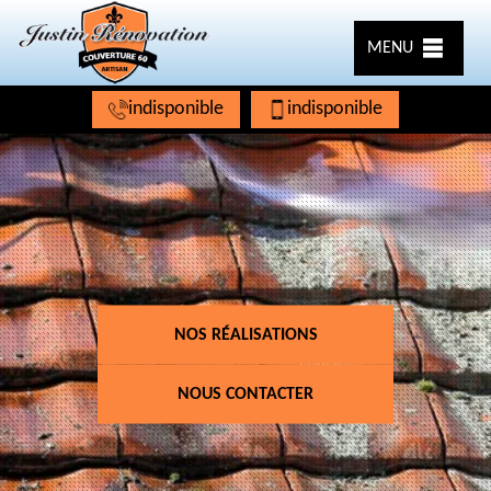
MENU
indisponible
indisponible
NOS RÉALISATIONS
NOUS CONTACTER