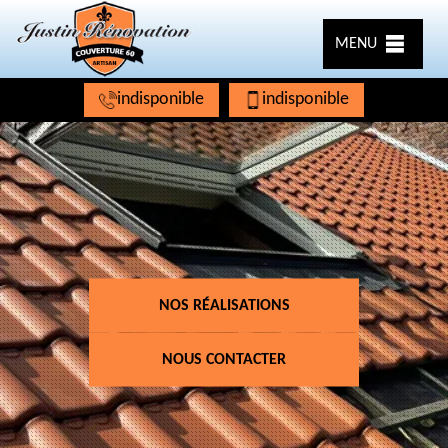
MENU
indisponible
indisponible
NOS RÉALISATIONS
NOUS CONTACTER