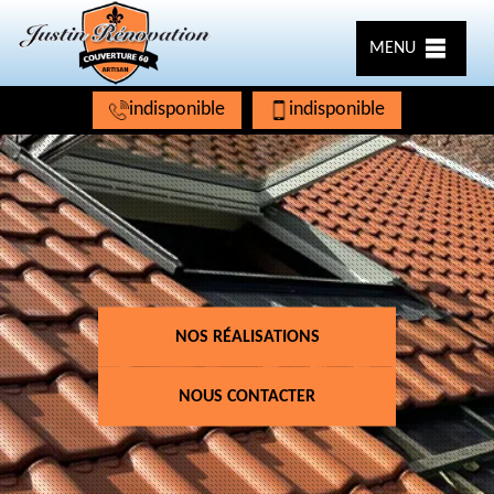
MENU
indisponible
indisponible
NOS RÉALISATIONS
NOUS CONTACTER