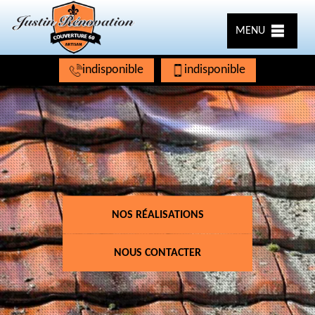
MENU
indisponible
indisponible
NOS RÉALISATIONS
NOUS CONTACTER