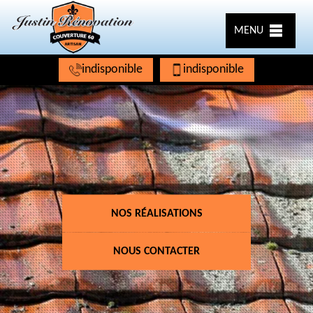
MENU
indisponible
indisponible
NOS RÉALISATIONS
NOUS CONTACTER