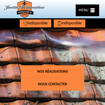
MENU
indisponible
indisponible
NOS RÉALISATIONS
NOUS CONTACTER