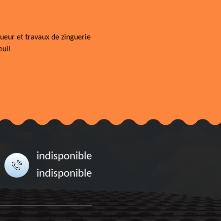
ueur et travaux de zinguerie
uil
indisponible
indisponible