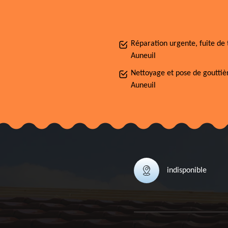
Réparation urgente, fuite de 
Auneuil
Nettoyage et pose de gouttiè
Auneuil
indisponible