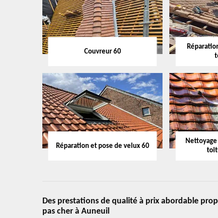
Réparation
Couvreur 60
t
Nettoyage
Réparation et pose de velux 60
toi
Des prestations de qualité à prix abordable pro
pas cher à Auneuil