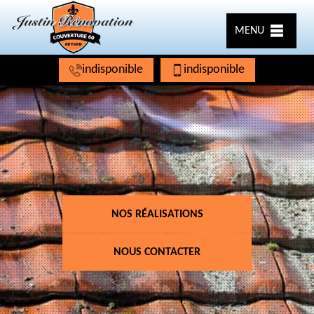
MENU
indisponible
indisponible
NOS RÉALISATIONS
NOUS CONTACTER