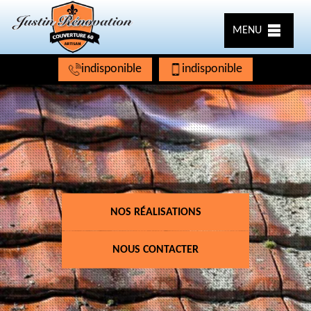
MENU
indisponible
indisponible
NOS RÉALISATIONS
NOUS CONTACTER