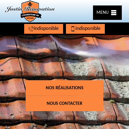
MENU
indisponible
indisponible
NOS RÉALISATIONS
NOUS CONTACTER