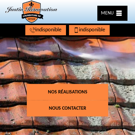
MENU
indisponible
indisponible
NOS RÉALISATIONS
NOUS CONTACTER