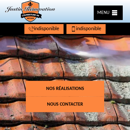
MENU
indisponible
indisponible
NOS RÉALISATIONS
NOUS CONTACTER