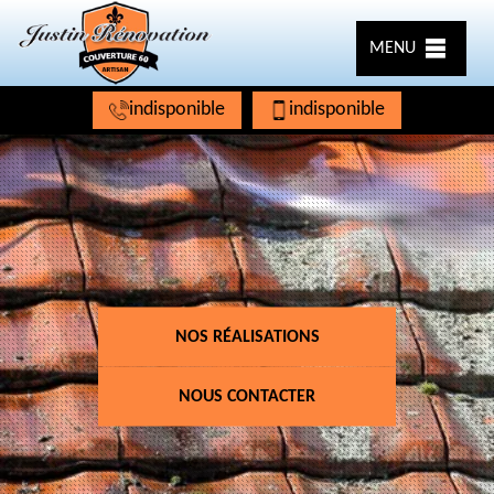
MENU
indisponible
indisponible
NOS RÉALISATIONS
NOUS CONTACTER