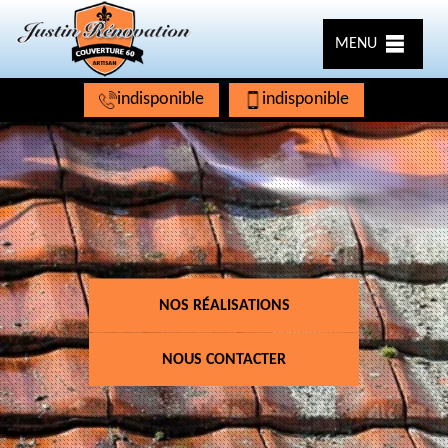
MENU
indisponible
indisponible
NOS RÉALISATIONS
NOUS CONTACTER