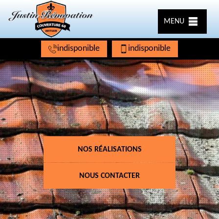
MENU
indisponible
indisponible
NOS RÉALISATIONS
NOUS CONTACTER