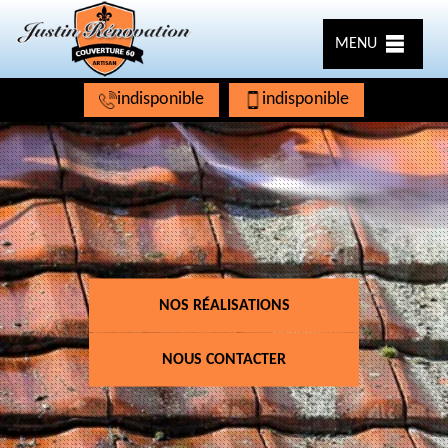
MENU
indisponible
indisponible
NOS RÉALISATIONS
NOUS CONTACTER