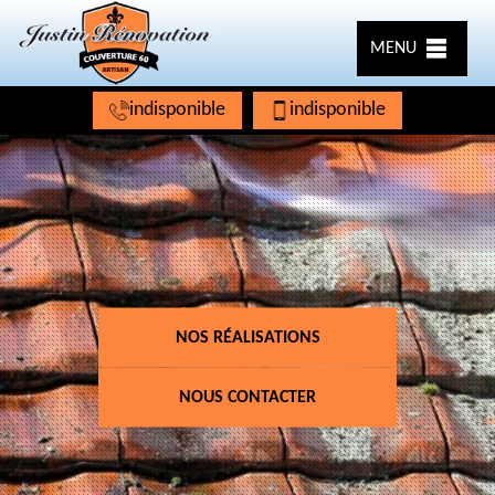
MENU
indisponible
indisponible
NOS RÉALISATIONS
NOUS CONTACTER