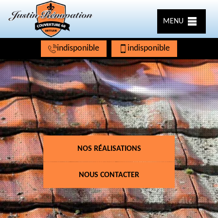
MENU
indisponible
indisponible
NOS RÉALISATIONS
NOUS CONTACTER