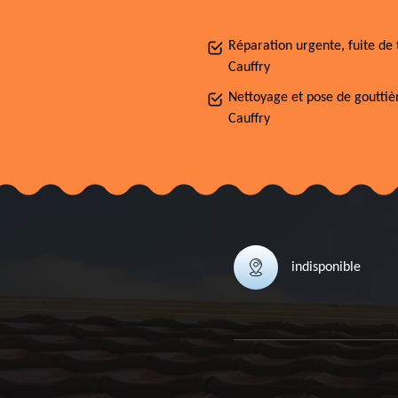
Réparation urgente, fuite de 
Cauffry
Nettoyage et pose de gouttiè
Cauffry
indisponible