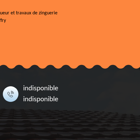
ueur et travaux de zinguerie
fry
indisponible
indisponible