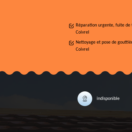
Réparation urgente, fuite de 
Coivrel
Nettoyage et pose de gouttiè
Coivrel
indisponible