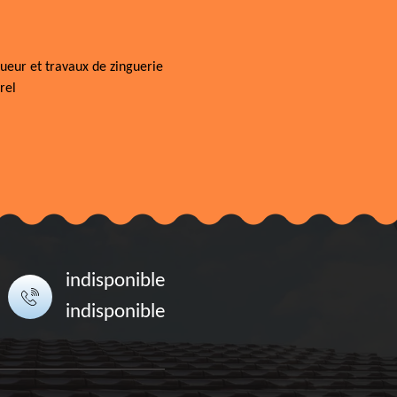
ueur et travaux de zinguerie
rel
indisponible
indisponible