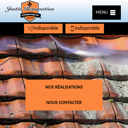
MENU
indisponible
indisponible
NOS RÉALISATIONS
NOUS CONTACTER