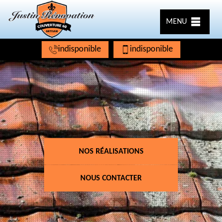
MENU
indisponible
indisponible
NOS RÉALISATIONS
NOUS CONTACTER