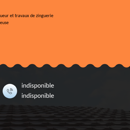
ueur et travaux de zinguerie
neuse
indisponible
indisponible