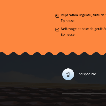
Réparation urgente, fuite de 
Epineuse
Nettoyage et pose de gouttiè
Epineuse
indisponible