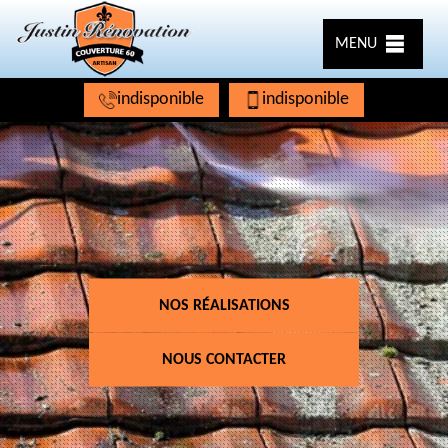
MENU
indisponible
indisponible
NOS RÉALISATIONS
NOUS CONTACTER