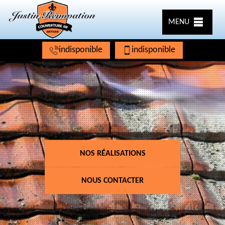
MENU
indisponible
indisponible
NOS RÉALISATIONS
NOUS CONTACTER