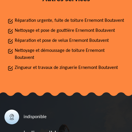
Réparation urgente, fuite de toiture Ernemont Boutavent
Nettoyage et pose de gouttière Ernemont Boutavent
Réparation et pose de velux Ernemont Boutavent
Nettoyage et démoussage de toiture Ernemont
Boutavent
Zingueur et travaux de zinguerie Ernemont Boutavent
indisponible