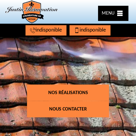
MENU
indisponible
indisponible
NOS RÉALISATIONS
NOUS CONTACTER