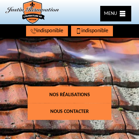
MENU
indisponible
indisponible
NOS RÉALISATIONS
NOUS CONTACTER