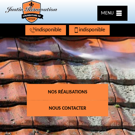
MENU
indisponible
indisponible
NOS RÉALISATIONS
NOUS CONTACTER