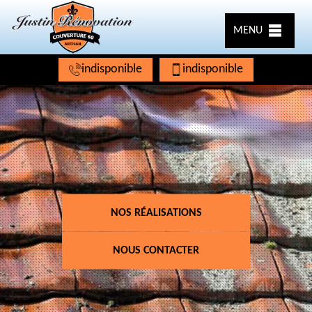
MENU
indisponible
indisponible
NOS RÉALISATIONS
NOUS CONTACTER