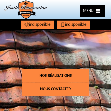
MENU
indisponible
indisponible
NOS RÉALISATIONS
NOUS CONTACTER