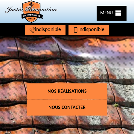
MENU
indisponible
indisponible
NOS RÉALISATIONS
NOUS CONTACTER