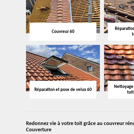
Réparation
Couvreur 60
t
Nettoyage
Réparation et pose de velux 60
toi
Redonnez vie à votre toit grâce au couvreur rén
Couverture