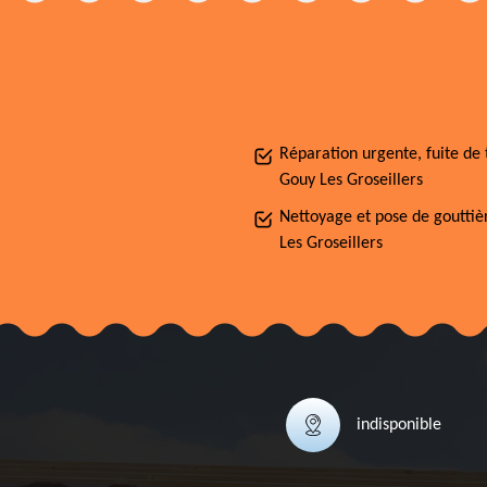
Réparation urgente, fuite de 
Gouy Les Groseillers
Nettoyage et pose de goutti
Les Groseillers
indisponible