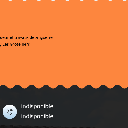
ueur et travaux de zinguerie
 Les Groseillers
indisponible
indisponible