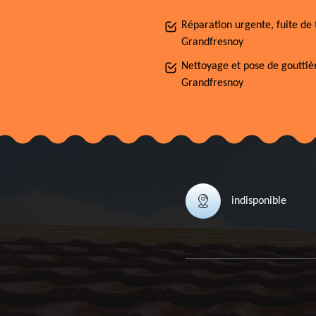
Réparation urgente, fuite de 
Grandfresnoy
Nettoyage et pose de gouttiè
Grandfresnoy
indisponible