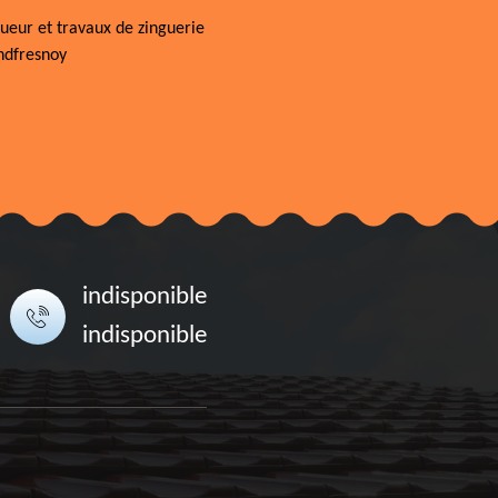
ueur et travaux de zinguerie
ndfresnoy
indisponible
indisponible