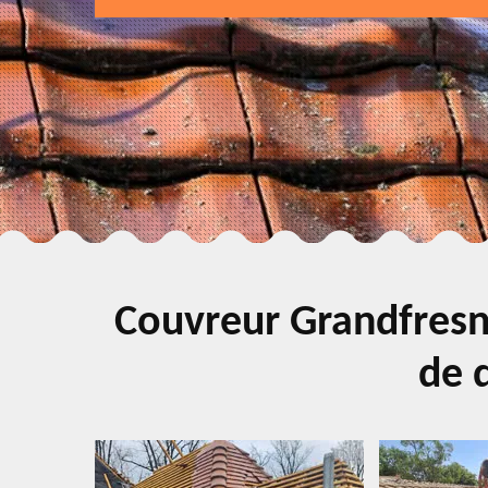
Couvreur Grandfresn
de q