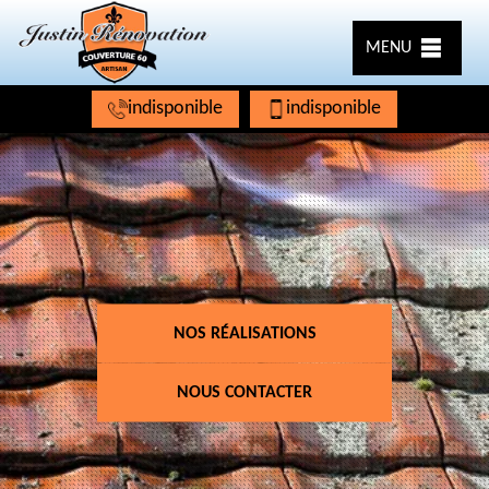
MENU
indisponible
indisponible
NOS RÉALISATIONS
NOUS CONTACTER