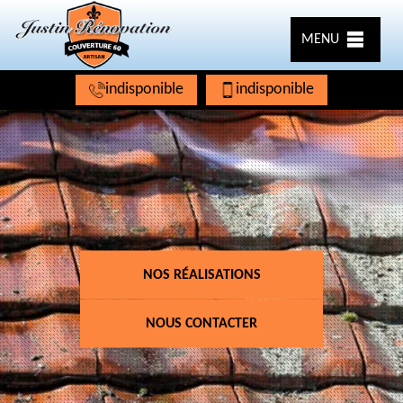
MENU
indisponible
indisponible
NOS RÉALISATIONS
NOUS CONTACTER