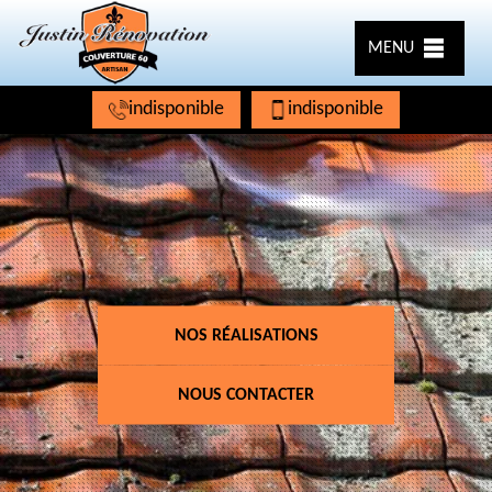
MENU
indisponible
indisponible
NOS RÉALISATIONS
NOUS CONTACTER