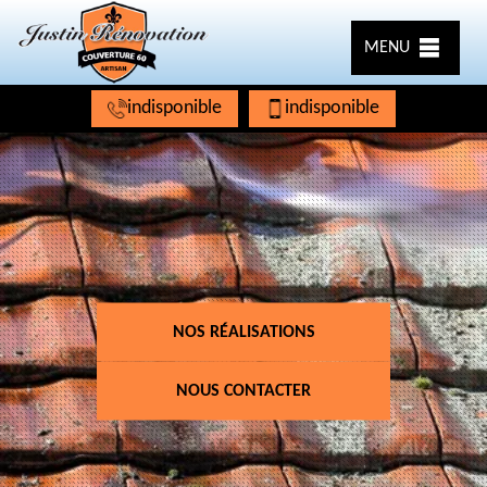
MENU
indisponible
indisponible
NOS RÉALISATIONS
NOUS CONTACTER