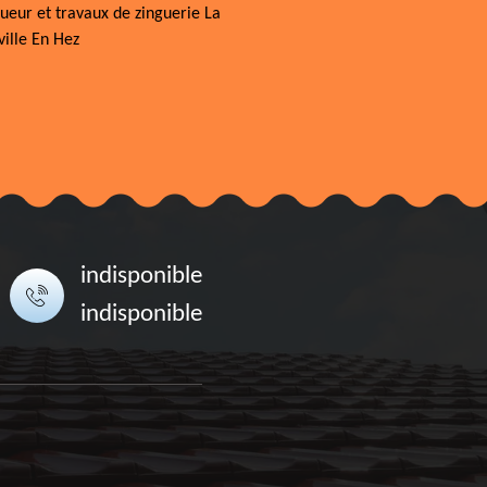
ueur et travaux de zinguerie La
ille En Hez
indisponible
indisponible