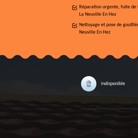
Réparation urgente, fuite de 
La Neuville En Hez
Nettoyage et pose de gouttiè
Neuville En Hez
indisponible