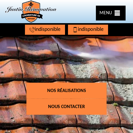
MENU
indisponible
indisponible
NOS RÉALISATIONS
NOUS CONTACTER